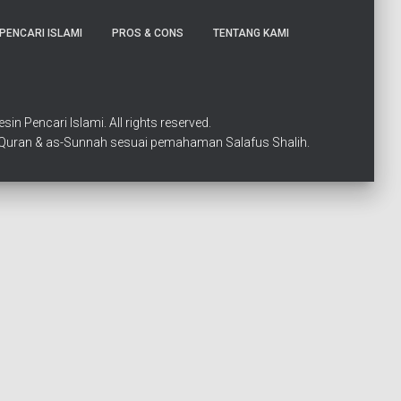
PENCARI ISLAMI
PROS & CONS
TENTANG KAMI
in Pencari Islami. All rights reserved.
l-Quran & as-Sunnah sesuai pemahaman Salafus Shalih.