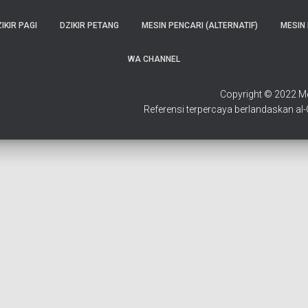
IKIR PAGI
DZIKIR PETANG
MESIN PENCARI (ALTERNATIF)
MESIN 
WA CHANNEL
Copyright © 2022 Mes
Referensi terpercaya berlandaskan a