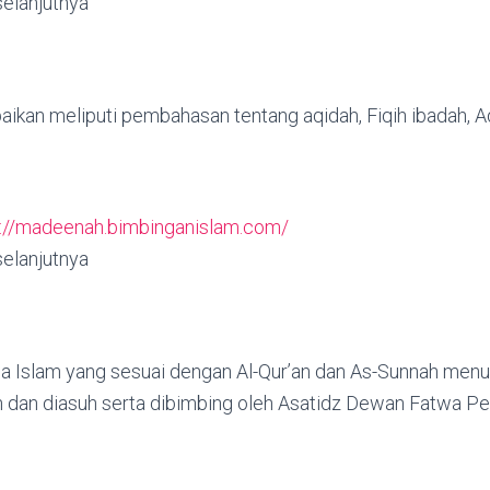
 selanjutnya
ikan meliputi pembahasan tentang aqidah, Fiqih ibadah, A
s://madeenah.bimbinganislam.com/
 selanjutnya
a Islam yang sesuai dengan Al-Qur’an dan As-Sunnah me
 dan diasuh serta dibimbing oleh Asatidz Dewan Fatwa Pe