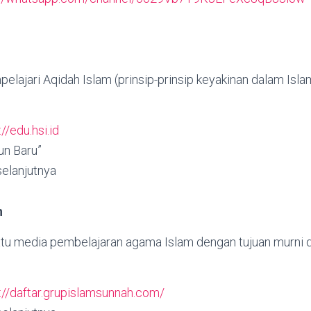
ajari Aqidah Islam (prinsip-prinsip keyakinan dalam Isla
://edu.hsi.id
kun Baru”
 selanjutnya
h
tu media pembelajaran agama Islam dengan tujuan murni
://daftar.grupislamsunnah.com/