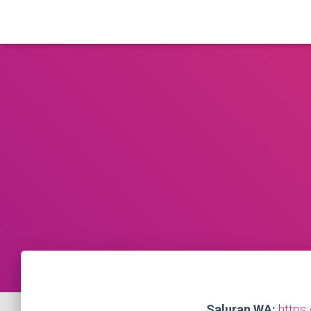
Saluran WA:
https