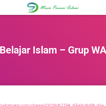
Belajar Islam – Grup W
://whatsapp.com/channel/0029Vb7T9KJEFeXc8qB8Ji0w