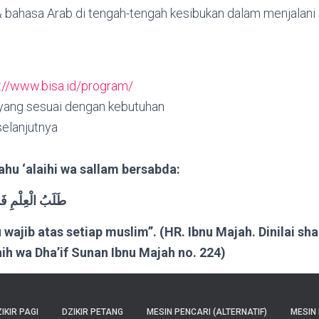
& bahasa Arab di tengah-tengah kesibukan dalam menjalani 
://www.bisa.id/program/
 yang sesuai dengan kebutuhan
 selanjutnya
lahu ‘alaihi wa sallam bersabda:
طَلَبُ الْعِلْمِ ف
 wajib atas setiap muslim”. (HR. Ibnu Majah. Dinilai sh
ih wa Dha’if Sunan Ibnu Majah no. 224)
IKIR PAGI
DZIKIR PETANG
MESIN PENCARI (ALTERNATIF)
MESIN 