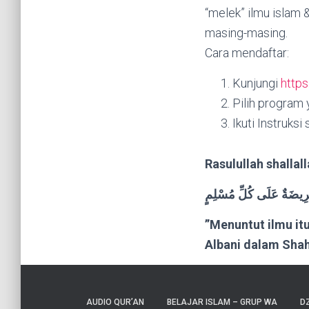
“melek” ilmu islam 
masing-masing.
Cara mendaftar:
Kunjungi
https
Pilih program
Ikuti Instruksi
Rasulullah shallal
َرِيضَةٌ عَلَى كُلِّ مُسْلِمٍ
”Menuntut ilmu itu
Albani dalam Shah
AUDIO QUR’AN
BELAJAR ISLAM – GRUP WA
DZ