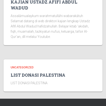
KAJIAN USTADZ AFIFI ABDUL
WADUD
Assalāmualaykum warahmatullāhi wabarakātuh
Selamat datang di web direktori kajian lengkap Ustadz
Afifi Abdul Wadud hafidzahullah. Belajar kitab ‘akidah,
fiqh, muamalah, tazkiyatun nufus, keluarga, tafsir Al-
Qur’an, dll melalui Youtube.
UNCATEGORIZED
LIST DONASI PALESTINA
LIST DONASI PALESTINA