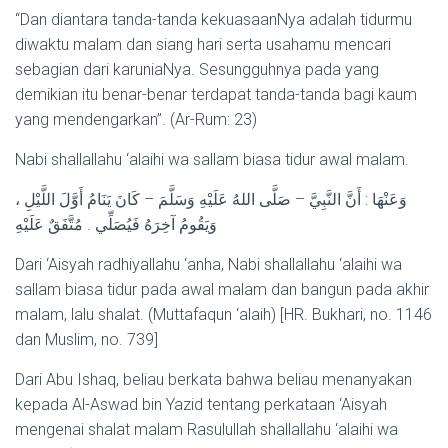
“Dan diantara tanda-tanda kekuasaanNya adalah tidurmu
diwaktu malam dan siang hari serta usahamu mencari
sebagian dari karuniaNya. Sesungguhnya pada yang
demikian itu benar-benar terdapat tanda-tanda bagi kaum
yang mendengarkan”. (Ar-Rum: 23)
Nabi shallallahu ‘alaihi wa sallam biasa tidur awal malam.
وَعَنْهَا : أَنَّ النَّبِيَّ – صَلَّى اللهُ عَلَيْهِ وَسَلَّمَ – كَانَ يَنَامُ أَوَّلَ اللَّيْلِ ،
وَيَقُومُ آخِرَهُ فَيُصَلِّي . مُتَّفَقٌ عَلَيْهِ
Dari ‘Aisyah radhiyallahu ‘anha, Nabi shallallahu ‘alaihi wa
sallam biasa tidur pada awal malam dan bangun pada akhir
malam, lalu shalat. (Muttafaqun ‘alaih) [HR. Bukhari, no. 1146
dan Muslim, no. 739]
Dari Abu Ishaq, beliau berkata bahwa beliau menanyakan
kepada Al-Aswad bin Yazid tentang perkataan ‘Aisyah
mengenai shalat malam Rasulullah shallallahu ‘alaihi wa