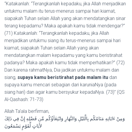
“Katakanlah: “Terangkanlah kepadaku, jika Allah menjadikan
untukmu malam itu terus-menerus sampai hari kiamat,
siapakah Tuhan selain Allah yang akan mendatangkan sinar
terang kepadamu? Maka apakah kamu tidak mendengar?”
(71) Katakanlah: “Terangkanlah kepadaku, jika Allah
menjadikan untukmu siang itu terus-menerus sampai hari
kiamat, siapakah Tuhan selain Allah yang akan
mendatangkan malam kepadamu yang kamu beristirahat
padanya? Maka apakah kamu tidak memperhatikan?” (72)
Dan karena rahmatNya, Dia jadikan untukmu malam dan
siang,
supaya kamu beristirahat pada malam itu
dan
supaya kamu mencari sebagian dari karuniaNya (pada
siang hari) dan agar kamu bersyukur kepadaNya. (73)” (QS
Al-Qashash: 71-73)
Allah Ta’ala berfirman,
وَمِنْ ءَايَاتِهِ مَنَامُكُم بِالَّليْلِ وَالنَّهَارِ وَابْتِغَآؤُكُم مِّن فَضْلِهِ إِنَّ فِي ذَلِكَ
لأَيَاتٍ لِّقَوْمٍ يَسْمَعُونَ