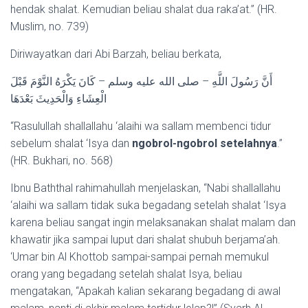
hendak shalat. Kemudian beliau shalat dua raka’at.” (HR.
Muslim, no. 739)
Diriwayatkan dari Abi Barzah, beliau berkata,
أَنَّ رَسُولَ اللَّهِ – صلى الله عليه وسلم – كَانَ يَكْرَهُ النَّوْمَ قَبْلَ
الْعِشَاءِ وَالْحَدِيثَ بَعْدَهَا
“Rasulullah shallallahu ‘alaihi wa sallam membenci tidur
sebelum shalat ‘Isya dan
ngobrol-ngobrol setelahnya
.”
(HR. Bukhari, no. 568)
Ibnu Baththal rahimahullah menjelaskan, “Nabi shallallahu
‘alaihi wa sallam tidak suka begadang setelah shalat ‘Isya
karena beliau sangat ingin melaksanakan shalat malam dan
khawatir jika sampai luput dari shalat shubuh berjama’ah.
‘Umar bin Al Khottob sampai-sampai pernah memukul
orang yang begadang setelah shalat Isya, beliau
mengatakan, “Apakah kalian sekarang begadang di awal