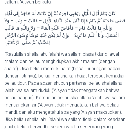
sallam. ‘Aisyah berkata,
كَانَ يَنَامُ أَوَّلَ اللَّيْلِ وَيُحْيِى آخِرَهُ ثُمَّ إِنْ كَانَتْ لَهُ حَاجَةٌ إِلَى أَهْلِهِ
قَضَى حَاجَتَهُ ثُمَّ يَنَامُ فَإِذَا كَانَ عِنْدَ النِّدَاءِ الأَوَّلِ – قَالَتْ – وَثَبَ – وَلاَ
وَاللَّهِ مَا قَالَتْ قَامَ – فَأَفَاضَ عَلَيْهِ الْمَاءَ – وَلاَ وَاللَّهِ مَا قَالَتِ
اغْتَسَلَ. وَأَنَا أَعْلَمُ مَا تُرِيدُ – وَإِنْ لَمْ يَكُنْ جُنُبًا تَوَضَّأَ وُضُوءَ الرَّجُلِ
لِلصَّلاَةِ ثُمَّ صَلَّى الرَّكْعَتَيْنِ.
“Rasulullah shallallahu ‘alaihi wa sallam biasa tidur di awal
malam dan beliau menghidupkan akhir malam (dengan
shalat). Jika beliau memiliki hajat (baca : hubungan badan
dengan istrinya), beliau menunaikan hajat tersebut kemudian
beliau tidur. Pada adzan shubuh pertama, beliau shallallahu
‘alaihi wa sallam duduk (‘Aisyah tidak mengatakan bahwa
beliau bangun). Kemudian beliau shallallahu ‘alaihi wa sallam
menuangkan air (‘Aisyah tidak mengatakan bahwa beliau
mandi, dan aku mengetahui apa yang ‘Aisyah maksudkan).
Jika beliau shallallahu ‘alaihi wa sallam tidak dalam keadaan
junub, beliau berwudhu seperti wudhu seseorang yang