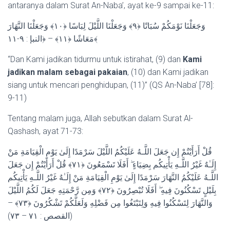
antaranya dalam Surat An-Naba’, ayat ke-9 sampai ke-11:
وَجَعَلْنَا نَوْمَكُمْ سُبَاتًا ﴿٩﴾ وَجَعَلْنَا اللَّيْلَ لِبَاسًا ﴿١٠﴾ وَجَعَلْنَا النَّهَارَ‌
مَعَاشًا ﴿١١﴾ – ﴿النبإ : ٩-١١﴾
“Dan Kami jadikan tidurmu untuk istirahat, (9) dan
Kami
jadikan malam sebagai pakaian
, (10) dan Kami jadikan
siang untuk mencari penghidupan, (11)” (QS An-Naba’ [78]:
9-11)
Tentang malam juga, Allah sebutkan dalam Surat Al-
Qashash, ayat 71-73:
قُلْ أَرَ‌أَيْتُمْ إِن جَعَلَ اللَّـهُ عَلَيْكُمُ اللَّيْلَ سَرْ‌مَدًا إِلَىٰ يَوْمِ الْقِيَامَةِ مَنْ
إِلَـٰهٌ غَيْرُ‌ اللَّـهِ يَأْتِيكُم بِضِيَاءٍ ۖ أَفَلَا تَسْمَعُونَ ﴿٧١﴾ قُلْ أَرَ‌أَيْتُمْ إِن جَعَلَ
اللَّـهُ عَلَيْكُمُ النَّهَارَ‌ سَرْ‌مَدًا إِلَىٰ يَوْمِ الْقِيَامَةِ مَنْ إِلَـٰهٌ غَيْرُ‌ اللَّـهِ يَأْتِيكُم
بِلَيْلٍ تَسْكُنُونَ فِيهِ ۖ أَفَلَا تُبْصِرُ‌ونَ ﴿٧٢﴾ وَمِن رَّ‌حْمَتِهِ جَعَلَ لَكُمُ اللَّيْلَ
وَالنَّهَارَ‌ لِتَسْكُنُوا فِيهِ وَلِتَبْتَغُوا مِن فَضْلِهِ وَلَعَلَّكُمْ تَشْكُرُ‌ونَ ﴿٧٣﴾ –
(القصص : ٧١ – ٧٣)